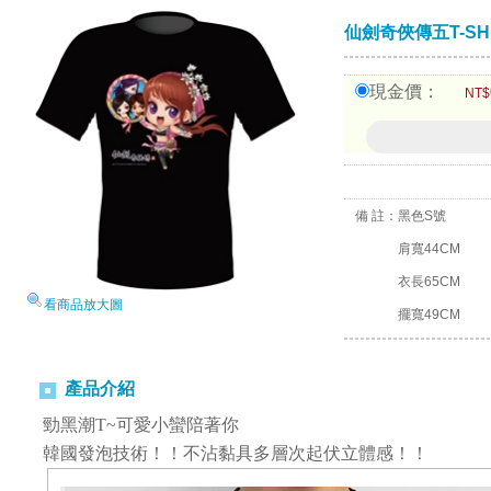
仙劍奇俠傳五T-SHI
現金價：
NT$
備 註：
黑色S號
肩寬44CM
衣長65CM
看商品放大圖
擺寬49CM
產品介紹
勁黑潮T~可愛小蠻陪著你
韓國發泡技術！！不沾黏具多層次起伏立體感！！