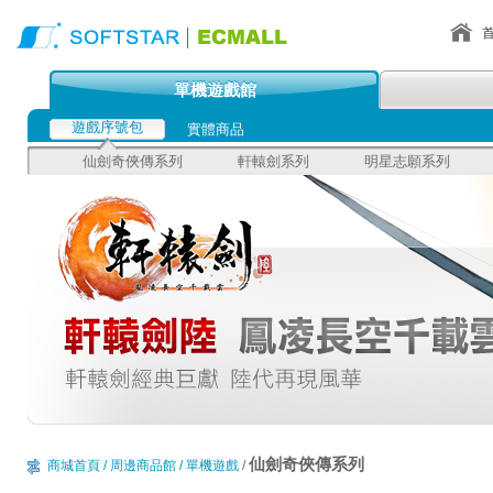
單機遊戲館
遊戲序號包
實體商品
仙劍奇俠傳系列
軒轅劍系列
明星志願系列
仙劍奇俠傳系列
商城首頁
/ 周邊商品館
/ 單機遊戲
/