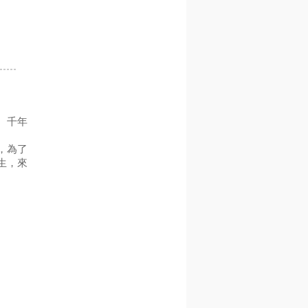
。千年
，為了
生，來