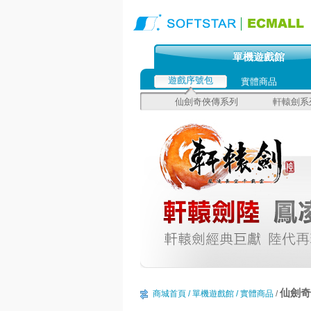
單機遊戲館
遊戲序號包
實體商品
仙劍奇俠傳系列
軒轅劍系
仙劍奇
商城首頁
/ 單機遊戲館
/ 實體商品
/