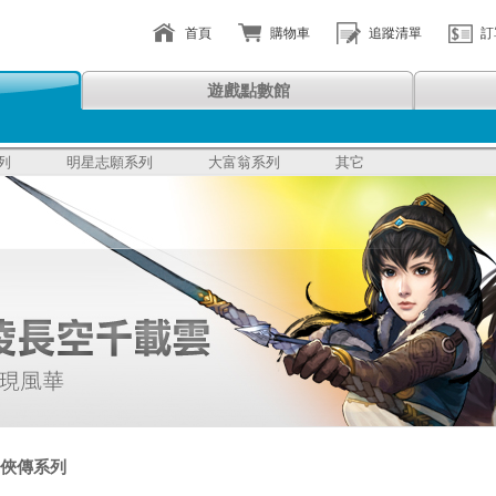
首頁
購物車
追蹤清單
訂
遊戲點數館
列
明星志願系列
大富翁系列
其它
俠傳系列