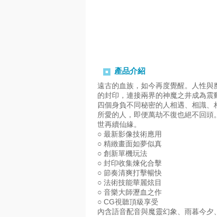
產品介紹
遠古的血族，如今再度覺醒。人性與
的封印，連接兩界的神魔之井成為震
四個身負不同秘密的人相遇、相識、
所愛的人，即便萬劫不復也絕不回頭
世再續仙緣。
○ 最新影像技術應用
○ 精緻畫面如夢似真
○ 創新單機玩法
○ 封印收集煉化合擊
○ 節奏清爽打擊暢快
○ 法術技能華麗炫目
○ 音樂大師瀝血之作
○ CG視聽頂級享受
內含語音配音與魔靈幻象、雨暮今夕、