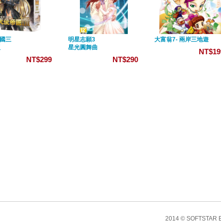
國三
明星志願3
大富翁7- 兩岸三地遊
版
星光圓舞曲
NT$19
NT$299
NT$290
2014 © SOFTSTA