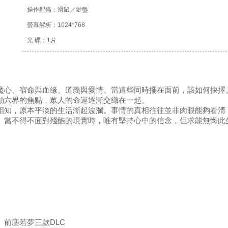
操作配備：滑鼠／鍵盤
螢幕解析：1024*768
光 碟：1片
魔心、宿命與血緣、道義與愛情、當這些同時擺在面前，該如何抉擇
動六界的焦點，眾人的命運逐漸交織在一起。
相知，原本平淡的生活漸起波瀾。事情的真相往往並非肉眼能夠看清
。當不得不面對殘酷的現實時，唯有堅持心中的信念，但求能無悔此
前塵若夢三款DLC