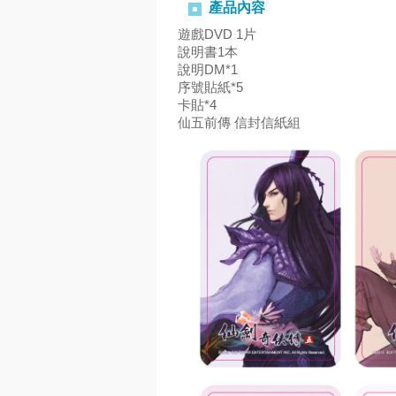
產品內容
遊戲DVD 1片
說明書1本
說明DM*1
序號貼紙*5
卡貼*4
仙五前傳 信封信紙組