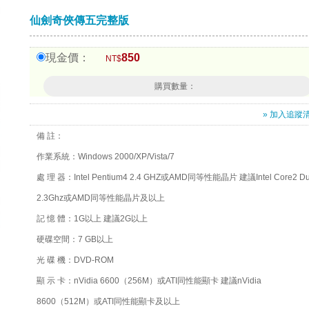
仙劍奇俠傳五完整版
現金價：
850
NT$
購買數量：
» 加入追蹤
備 註：
作業系統：Windows 2000/XP/Vista/7
處 理 器：Intel Pentium4 2.4 GHZ或AMD同等性能晶片 建議Intel Core2 D
2.3Ghz或AMD同等性能晶片及以上
記 憶 體：1G以上 建議2G以上
硬碟空間：7 GB以上
光 碟 機：DVD-ROM
顯 示 卡：nVidia 6600（256M）或ATI同性能顯卡 建議nVidia
8600（512M）或ATI同性能顯卡及以上